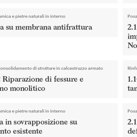
mica e pietre naturali in interno
Posa
sa su membrana antifrattura
2.
im
No
consolidamento di strutture in calcestruzzo armato
Rinf
.2 Riparazione di fessure e
1.1
ino monolitico
ta
mica e pietre naturali in interno
Posa
a in sovrapposizione su
2.
nto esistente
de