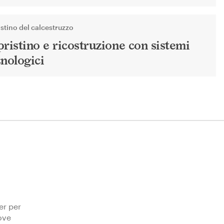
istino del calcestruzzo
pristino e ricostruzione con sistemi
cnologici
ter per
Iscriviti
ove