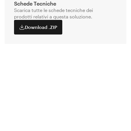
Schede Tecniche
Scarica tutte le schede tecniche dei
prodotti relativi a questa soluzione.
Download .ZIP
Entra nel mondo Kerakoll
Iscriviti alla nostra newsletter per ricevere in anteprima
le nuove collezioni, inviti ad eventi e servizi esclusivi.