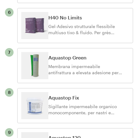
adesivi.
6
H40 No Limits
Gel-Adesivo strutturale flessibile
multiuso tixo & fluido. Per grès
porcellanato, ceramica e pietra
naturale di ogni tipo e formato.
7
Aquastop Green
Membrana impermeabile
antifrattura a elevata adesione per
balconi, terrazzi e superfici
orizzontali prima della posa di
ceramica, pietre naturali e parquet;
8
realizza l’impermeabilizzazione
Aquastop Fix
anche in sovrapposizione, su
Sigillante impermeabile organico
supporti fessurati, non
monocomponente, per nastri e
perfettamente stagionati o con
membrane Aquastop. Igroindurente.
possibili tensioni di vapore per
umidità residua dei fondi.
9
Aquastop 120