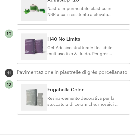
Nastro impermeabile elastico in
NBR alcali-resistente a elevata
adesione per giunti perimetrali e di
frazionamento-dilatazione nei
sistemi Laminati Kerakoll prima
10
della posa con Gel-Adesivi di
H40 No Limits
piastrelle ceramiche, grès
Gel-Adesivo strutturale flessibile
porcellanato e materiali lapidei.
multiuso tixo & fluido. Per grès
porcellanato, ceramica e pietra
naturale di ogni tipo e formato.
Pavimentazione in piastrelle di grès porcellanato
11
12
Fugabella Color
Resina-cemento decorativa per la
stuccatura di ceramiche, mosaici e
pietre naturali. Facile lavorabilità,
elevata resa estetica.