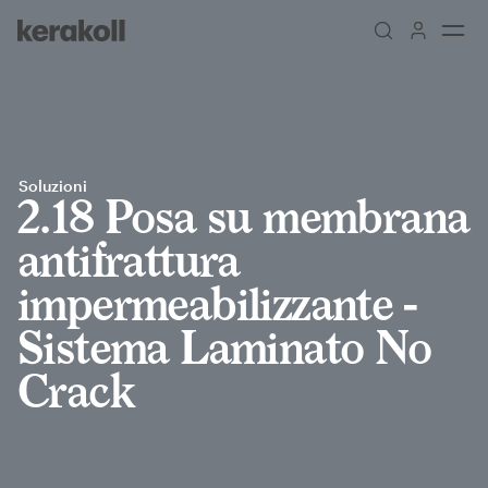
Skip to main content
Go to Homepage
Soluzioni
2.18 Posa su membrana
antifrattura
impermeabilizzante -
Sistema Laminato No
Crack