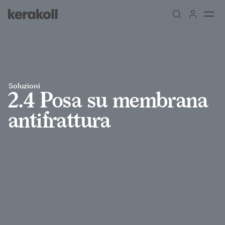
Skip to main content
Go to Homepage
Soluzioni
2.4 Posa su membrana
antifrattura