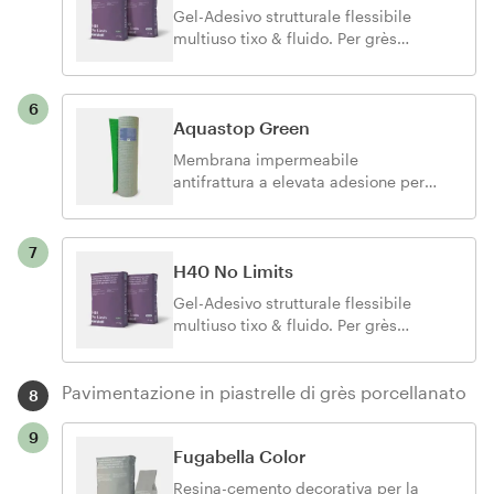
Gel-Adesivo strutturale flessibile
multiuso tixo & fluido. Per grès
porcellanato, ceramica e pietra
naturale di ogni tipo e formato.
6
Aquastop Green
Membrana impermeabile
antifrattura a elevata adesione per
balconi, terrazzi e superfici
orizzontali prima della posa di
ceramica, pietre naturali e parquet;
7
realizza l’impermeabilizzazione
H40 No Limits
anche in sovrapposizione, su
Gel-Adesivo strutturale flessibile
supporti fessurati, non
multiuso tixo & fluido. Per grès
perfettamente stagionati o con
porcellanato, ceramica e pietra
possibili tensioni di vapore per
naturale di ogni tipo e formato.
umidità residua dei fondi.
Pavimentazione in piastrelle di grès porcellanato
8
9
Fugabella Color
Resina-cemento decorativa per la