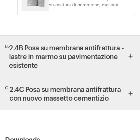
stuccatura di ceramiche, mosaici e
pietre naturali. Facile lavorabilità,
elevata resa estetica.
B
.
2.4B Posa su membrana antifrattura -
lastre in marmo su pavimentazione
esistente
C
.
2.4C Posa su membrana antifrattura -
con nuovo massetto cementizio
Downloads