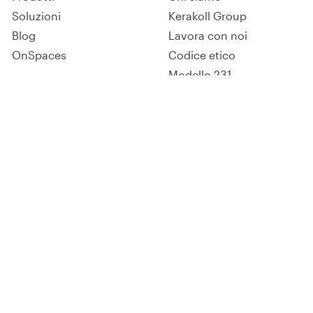
Soluzioni
Kerakoll Group
Blog
Lavora con noi
OnSpaces
Codice etico
Modello 231
Whistleblowing
Whistleblowing Policy
Servizi
Social
Download
Facebook
Corsi ed eventi
Instagram
Contatti
LinkedIn
YouTube