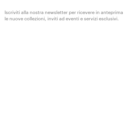
Iscriviti alla nostra newsletter per ricevere in anteprima
le nuove collezioni, inviti ad eventi e servizi esclusivi.
Iscriviti
Kerakoll Spa
via dell’Artigianato, 9
41049 Sassuolo (MO) Italia
Tel.
+39 0536 816 511
info@kerakoll.com
Contenuti
Azienda
Prodotti
Chi siamo
Soluzioni
Kerakoll Group
Blog
Lavora con noi