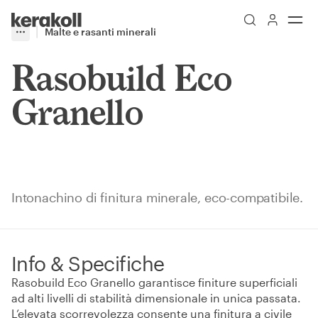
Skip to main content
Go to Homepage
Malte e rasanti minerali
More
Toggle menu
Rasobuild Eco
Granello
Intonachino di finitura minerale, eco-compatibile.
Info & Specifiche
Rasobuild Eco Granello garantisce finiture superficiali
ad alti livelli di stabilità dimensionale in unica passata.
L’elevata scorrevolezza consente una finitura a civile