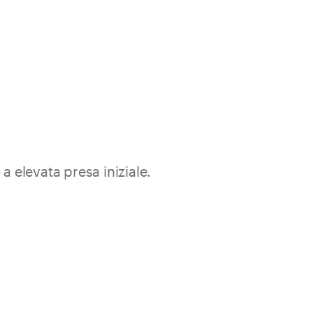
a elevata presa iniziale.
Entra nel mondo Kerakoll
realizzare incollaggi elastici durevoli invisibili. Anche su
 e sollecitazioni.