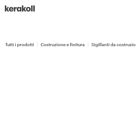
Skip to main content
Go to Homepage
Tutti i prodotti
Costruzione e finitura
Sigillanti da costruzi