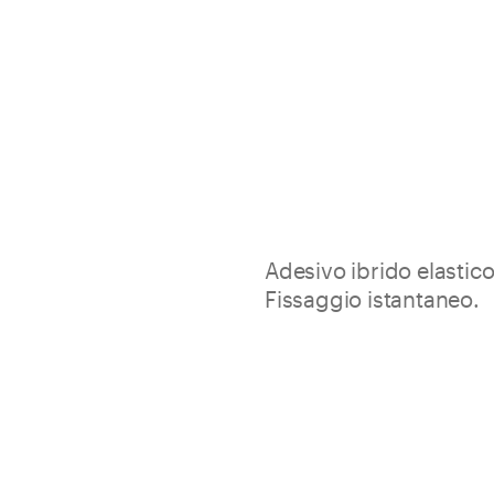
Adesivo ibrido elastico 
Fissaggio istantaneo.
Tetra Tack Crystal consente di 
elementi soggetti a movimenti
Elevato effetto ventosa
Potere adesivo estremo
Elevata tenuta finale