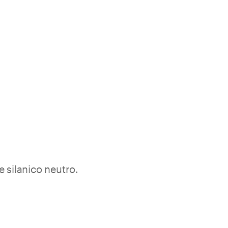
e silanico neutro.
Entra nel mondo Kerakoll
a sigillatura impermeabile di impianti idraulici-elettrici,
truttivi in piscina e nei sistemi Laminati Kerakoll.