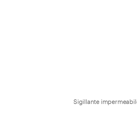
Sigillante impermeabil
Aquastop Nanosil è ideale per l
corpi passanti ed elementi cos