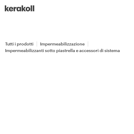
Skip to main content
Go to Homepage
Tutti i prodotti
Impermeabilizzazione
Impermeabilizzanti sotto piastrella e accessori di sistema