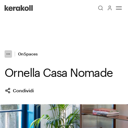
Skip to main content
Go to Homepage
OnSpaces
More
Toggle menu
Ornella Casa Nomade
Condividi