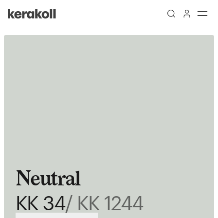
Skip to main content
Go to Homepage
Neutral
KK 34
/ KK 1244