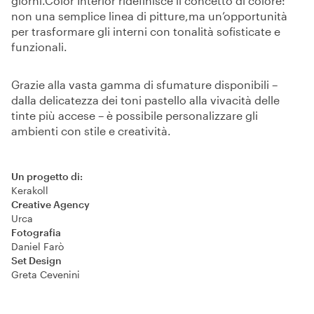
giorni.
Color Interior ridefinisce il concetto di colore:
non una semplice linea di pitture,
ma un’opportunità
per trasformare gli interni con tonalità sofisticate e
funzionali.
Grazie alla vasta gamma di sfumature disponibili –
dalla delicatezza dei toni pastello alla vivacità delle
tinte più accese – è possibile personalizzare gli
ambienti con stile e creatività.
Un progetto di:
Kerakoll
Creative Agency
Urca
Fotografia
Daniel Farò
Set Design
Greta Cevenini