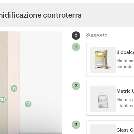
midificazione controterra
Supporto
0
1
Biocalc
Malta nat
naturale 
rincocci
2
Metric 
Malta a 
istantan
3
Glass C