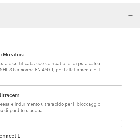
e Muratura
urale certificata, eco-compatibile, di pura calce
NHL 3.5 a norma EN 459-1, per l’allettamento e il
o altamente traspirante di murature.
Ultracem
presa e indurimento ultrarapido per il bloccaggio
eo di perdite d’acqua.
onnect L