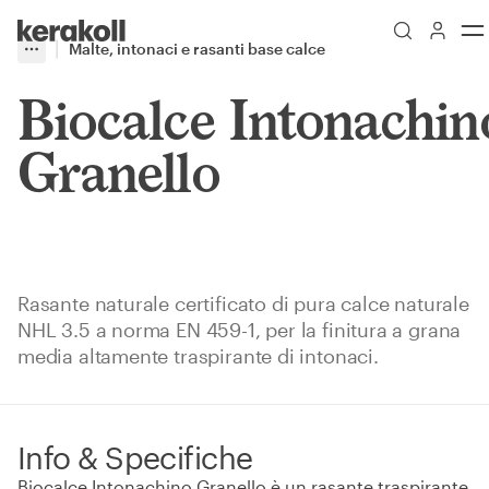
Skip to main content
Go to Homepage
Malte, intonaci e rasanti base calce
More
Toggle menu
Biocalce Intonachin
Granello
Rasante naturale certificato di pura calce naturale
NHL 3.5 a norma EN 459-1, per la finitura a grana
media altamente traspirante di intonaci.
Info & Specifiche
Biocalce Intonachino Granello è un rasante traspirante