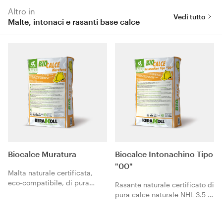
Altro in
Vedi tutto
Malte, intonaci e rasanti base calce
Biocalce Muratura
Biocalce Intonachino Tipo
"00"
Malta naturale certificata,
eco-compatibile, di pura
Rasante naturale certificato di
calce naturale NHL 3.5 a
pura calce naturale NHL 3.5 a
norma EN 459-1, per
norma EN 459-1, per la
l’allettamento e il rincoccio
finitura a platrio altamente