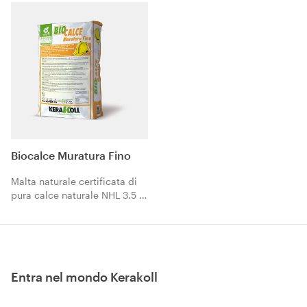
altamente traspirante di
traspirante di intonaci.
murature.
Biocalce Muratura Fino
Malta naturale certificata di
pura calce naturale NHL 3.5 a
norma EN 459-1, per
l’allettamento, il rincoccio e il
rinforzo strutturale altamente
traspirante di murature.
Entra nel mondo Kerakoll