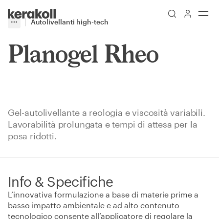
Skip to main content
Go to Homepage
Autolivellanti high-tech
More
Toggle menu
Planogel Rheo
Gel-autolivellante a reologia e viscosità variabili.
Lavorabilità prolungata e tempi di attesa per la
posa ridotti.
Info & Specifiche
L’innovativa formulazione a base di materie prime a
basso impatto ambientale e ad alto contenuto
tecnologico consente all’applicatore di regolare la