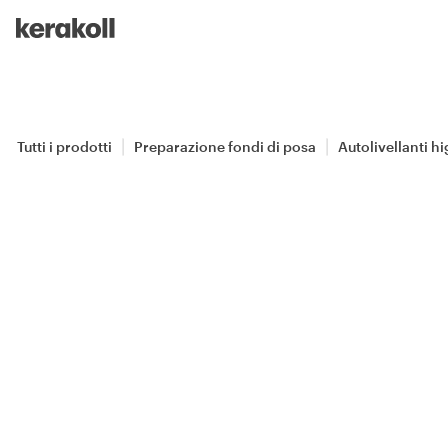
Skip to main content
Go to Homepage
Tutti i prodotti
Preparazione fondi di posa
Autolivellanti h