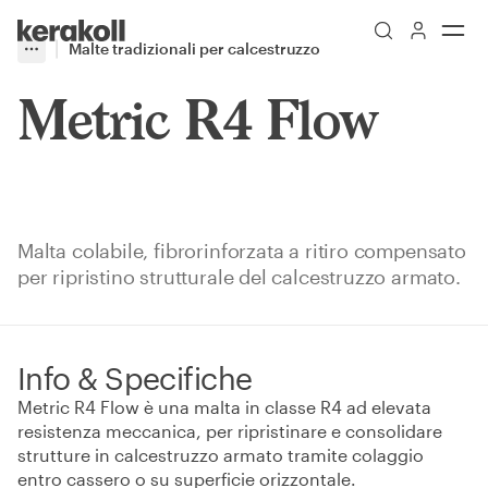
Skip to main content
Go to Homepage
Malte tradizionali per calcestruzzo
More
Toggle menu
Metric R4 Flow
Malta colabile, fibrorinforzata a ritiro compensato
per ripristino strutturale del calcestruzzo armato.
Info & Specifiche
Metric R4 Flow è una malta in classe R4 ad elevata
resistenza meccanica, per ripristinare e consolidare
strutture in calcestruzzo armato tramite colaggio
entro cassero o su superficie orizzontale.