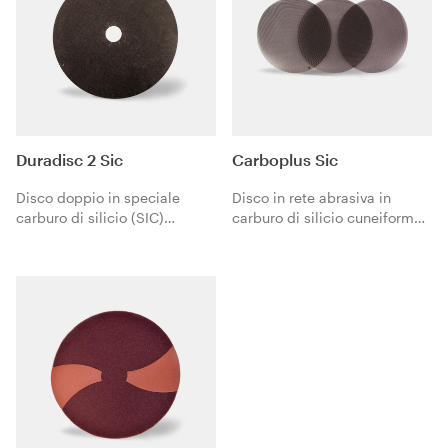
Duradisc 2 Sic
Carboplus Sic
Disco doppio in speciale
Disco in rete abrasiva in
carburo di silicio (SIC)
carburo di silicio cuneiforme
cuneiforme a frattura
a frattura calibrata
calibrata. Superiore e
accoppiato su entrambi i lati.
prolungata durabilità. Ideale
La continua produzione di
per eliminare i graffi di
nuove e più affilate cuspidi
smerigliatrici e levigabordi da
abrasive durante la
tutti i tipi di legno prima della
lavorazione mantiene il
carteggiatura finale.
minerale appuntito fino al suo
completo utilizzo, garanzia di
pavimenti carteggiati
perfettamente.