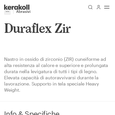
Skip to main content
Go to Homepage
Abrasivi
More
Toggle menu
Duraflex Zir
Nastro in ossido di zirconio (ZIR) cuneiforme ad
alta resistenza al calore e superiore e prolungata
durata nella levigatura di tutti i tipi di legno.
Elevata capacità di autoravvivarsi durante la
lavorazione. Supporto in tela speciale Heavy
Weight.
Info & Specifiche