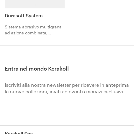
Durasoft System
Sistema abrasivo multigrana
ad azione combinata,
garantisce la finitura extra-
fine di pavimenti in legno
prima della verniciatura con
acqua-vernici della linea
Aqua-Pur.
Entra nel mondo Kerakoll
Iscriviti alla nostra newsletter per ricevere in anteprima
le nuove collezioni, inviti ad eventi e servizi esclusivi.
Iscriviti
Kerakoll Spa