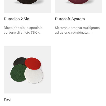
Duradisc 2 Sic
Durasoft System
Disco doppio in speciale
Sistema abrasivo multigrana
carburo di silicio (SIC)
ad azione combinata,
cuneiforme a frattura
garantisce la finitura extra-
calibrata. Superiore e
fine di pavimenti in legno
prolungata durabilità. Ideale
prima della verniciatura con
per eliminare i graffi di
acqua-vernici della linea
smerigliatrici e levigabordi da
Aqua-Pur.
tutti i tipi di legno prima della
carteggiatura finale.
Pad