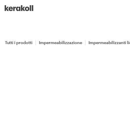
Skip to main content
Go to Homepage
Tutti i prodotti
Impermeabilizzazione
Impermeabilizzanti liq