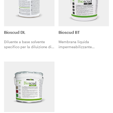
Bioscud DL
Bioscud BT
Diluente a base solvente
Membrana liquida
specifico per la diluizione di
impermeabilizzante
Bioscud Artic quando
bituminosa all'acqua. Idonea
applicato come preparatore
per tetti, manti bituminosi e
di sottofondi assorbenti.
manufatti in cls,
elastomerico, resistente ai
raggi UV, agli agenti
atmosferici e ai ristagni
d’acqua.