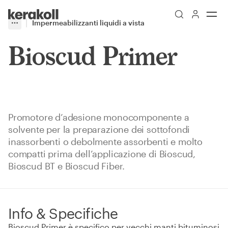
Skip to main content
Go to Homepage
Impermeabilizzanti liquidi a vista
More
Toggle menu
Bioscud Primer
Promotore d’adesione monocomponente a
solvente per la preparazione dei sottofondi
inassorbenti o debolmente assorbenti e molto
compatti prima dell’applicazione di Bioscud,
Bioscud BT e Bioscud Fiber.
Info & Specifiche
Bioscud Primer è specifico per vecchi manti bituminosi