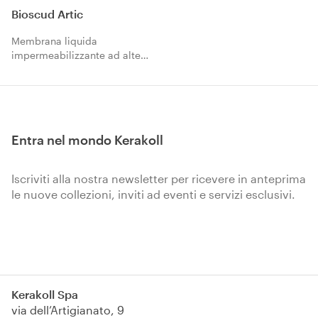
Bioscud Artic
Membrana liquida
impermeabilizzante ad alte
prestazioni a base TPO. Ideale
per tetti piani, manti
bituminosi e superfici
esterne, flessibile anche a
bassissime temperature.
Entra nel mondo Kerakoll
Idonea per il contenimento
acqua, resistente a raggi UV e
agenti atmosferici.
Iscriviti alla nostra newsletter per ricevere in anteprima
le nuove collezioni, inviti ad eventi e servizi esclusivi.
Iscriviti
Kerakoll Spa
via dell’Artigianato, 9