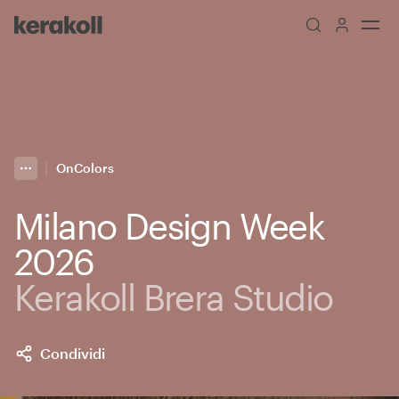
Skip to main content
Go to Homepage
OnColors
More
Toggle menu
Milano Design Week
2026
Kerakoll Brera Studio
Condividi