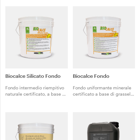
per pavimenti industriali.
Biocalce Silicato Fondo
Biocalce Fondo
Fondo intermedio riempitivo
Fondo uniformante minerale
naturale certificato, a base di
certificato a base di grassello
puro silicato di potassio
selezionato di pura calce CL
stabilizzato.
90-S conforme alla norma EN
459-1 e inerti selezionati.