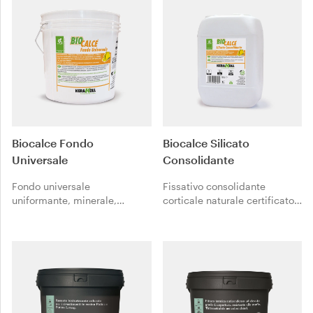
Biocalce Fondo
Biocalce Silicato
Universale
Consolidante
Fondo universale
Fissativo consolidante
uniformante, minerale,
corticale naturale certificato,
certificato, a base di
a base di puro silicato di
grassello selezionato di pura
potassio stabilizzato in
calce CL 90-S conforme alla
soluzione acquosa,
norma EN 459-1 e caseina
totalmente esente da
naturale micronizzata.
solventi.