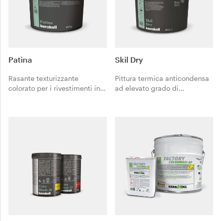
Patina
Skil Dry
Rasante texturizzante
Pittura termica anticondensa
colorato per i rivestimenti in
ad elevato grado di
resina Patina e Patina Living.
copertura, resistente alle
muffe. Tintometrabile nei
colori chiari.