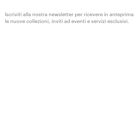
Iscriviti alla nostra newsletter per ricevere in anteprima
le nuove collezioni, inviti ad eventi e servizi esclusivi.
Iscriviti
Kerakoll Spa
via dell’Artigianato, 9
41049 Sassuolo (MO) Italia
Tel.
+39 0536 816 511
info@kerakoll.com
Contenuti
Azienda
Prodotti
Chi siamo
Soluzioni
Kerakoll Group
Blog
Lavora con noi