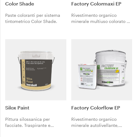
Color Shade
Factory Colormaxi EP
Paste coloranti per sistema
Rivestimento organico
tintometrico Color Shade.
minerale multiuso colorato ad
alta resistenza per pavimenti
industriali.
Silox Paint
Factory Colorflow EP
Pittura silossanica per
Rivestimento organico
facciate. Traspirante e
minerale autolivellante,
idrorepellente.
colorato, ad alta resistenza