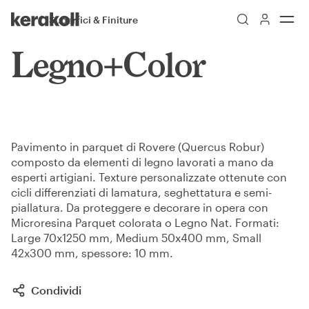
Skip to main content
Go to Homepage
Superfici & Finiture
More
Toggle menu
Legno+Color
Pavimento in parquet di Rovere (Quercus Robur)
composto da elementi di legno lavorati a mano da
esperti artigiani. Texture personalizzate ottenute con
cicli differenziati di lamatura, seghettatura e semi-
piallatura. Da proteggere e decorare in opera con
Microresina Parquet colorata o Legno Nat. Formati:
Large 70x1250 mm, Medium 50x400 mm, Small
42x300 mm, spessore: 10 mm.
Condividi