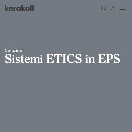
Skip to main content
Go to Homepage
Soluzioni
Sistemi ETICS in EPS