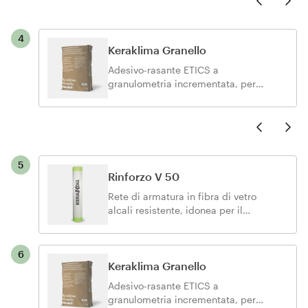
Next Slid
4
Keraklima Granello
Adesivo-rasante ETICS a
granulometria incrementata, per
l’applicazione a elevata adesione di
pannelli termoisolanti.
Previo
Next Slid
5
Rinforzo V 50
Rete di armatura in fibra di vetro
alcali resistente, idonea per il
rinforzo di rasature su intonaci nuovi
o da recuperare, specificatamente
studiata per l’inserimento all’interno
6
di sistemi termoisolanti a cappotto.
Keraklima Granello
Adesivo-rasante ETICS a
granulometria incrementata, per