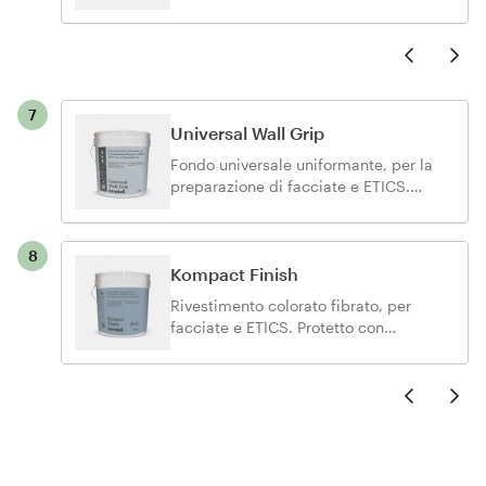
l’applicazione a elevata adesione di
pannelli termoisolanti.
Previo
Next Slid
7
Universal Wall Grip
Fondo universale uniformante, per la
preparazione di facciate e ETICS.
Idoneo per cicli deumidificanti.
8
Kompact Finish
Rivestimento colorato fibrato, per
facciate e ETICS. Protetto con
silossani idrofobizzanti e traspiranti.
Previo
Next Slid