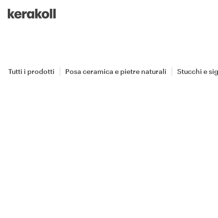
Skip to main content
Go to Homepage
Tutti i prodotti
Posa ceramica e pietre naturali
Stucchi e sig