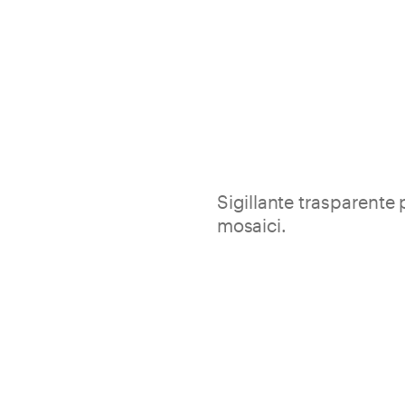
Sigillante trasparente
mosaici.
Silicone sviluppa un’elevata a
e la tenuta idraulica dei rive
Ideale in ambienti sanitar
Pareti e pavimenti non sogg
Traslucido
Resistente al gelo