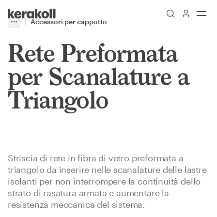
Skip to main content
Go to Homepage
Accessori per cappotto
More
Toggle menu
Rete Preformata
per Scanalature a
Triangolo
Striscia di rete in fibra di vetro preformata a
triangolo da inserire nelle scanalature delle lastre
isolanti per non interrompere la continuità dello
strato di rasatura armata e aumentare la
resistenza meccanica del sistema.