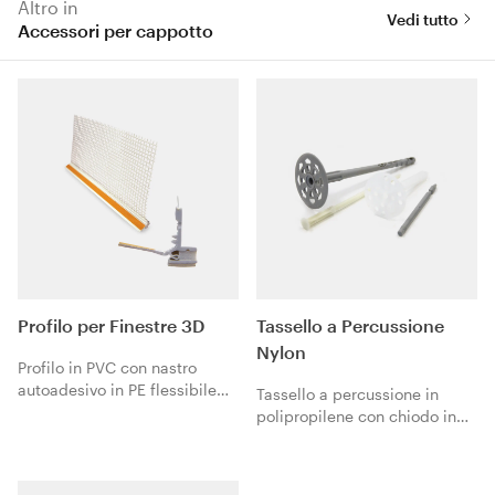
Altro in
Vedi tutto
Accessori per cappotto
Profilo per Finestre 3D
Tassello a Percussione
Nylon
Profilo in PVC con nastro
autoadesivo in PE flessibile
Tassello a percussione in
per assorbire i movimenti
polipropilene con chiodo in
dovuti alle dilatazioni, idoneo
nylon.
per tutte le tipologie di
aperture grazie all’azione