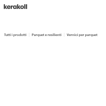
Skip to main content
Go to Homepage
Tutti i prodotti
Parquet e resilienti
Vernici per parquet