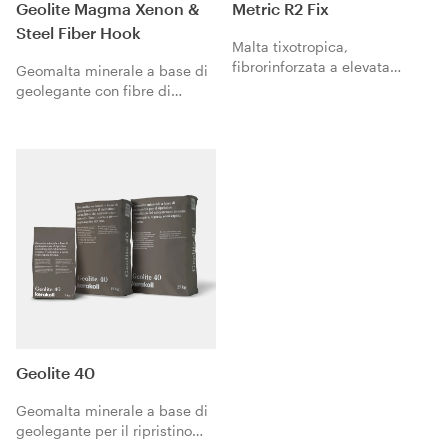
Geolite Magma Xenon &
Metric R2 Fix
Steel Fiber Hook
Malta tixotropica,
fibrorinforzata a elevata
Geomalta minerale a base di
duttilità per ricostruzione di
geolegante con fibre di
calcestruzzo e muratura.
acciaio per il rinforzo
monolitico FRC del
calcestruzzo armato.
Geolite 40
Geomalta minerale a base di
geolegante per il ripristino