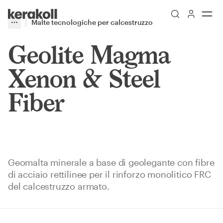
Skip to main content
Go to Homepage
Malte tecnologiche per calcestruzzo
More
Toggle menu
Geolite Magma
Xenon & Steel
Fiber
Geomalta minerale a base di geolegante con fibre
di acciaio rettilinee per il rinforzo monolitico FRC
del calcestruzzo armato.