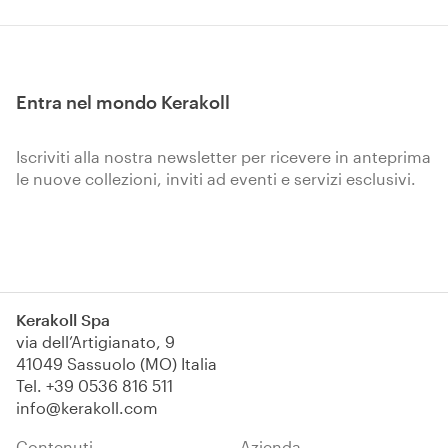
monolitico del calcestruzzo
armato. Tixotropica, a presa
semi-rapida 40 min.
Entra nel mondo Kerakoll
Iscriviti alla nostra newsletter per ricevere in anteprima
le nuove collezioni, inviti ad eventi e servizi esclusivi.
Iscriviti
Kerakoll Spa
via dell’Artigianato, 9
41049 Sassuolo (MO) Italia
Tel.
+39 0536 816 511
info@kerakoll.com
Contenuti
Azienda