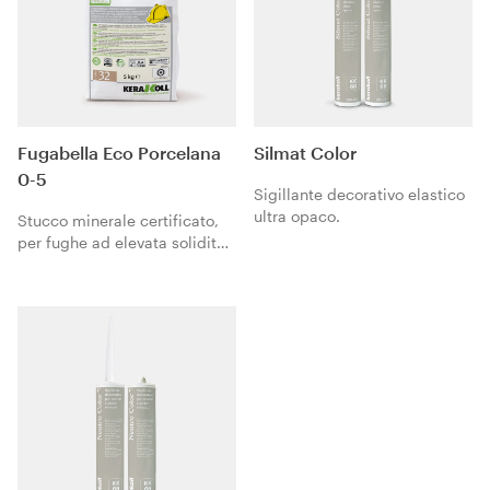
Fugabella Eco Porcelana
Silmat Color
0-5
Sigillante decorativo elastico
ultra opaco.
Stucco minerale certificato,
per fughe ad elevata solidità
cromatica da 0 a 5 mm.