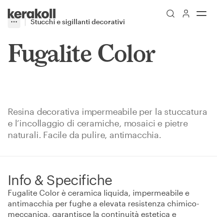
Skip to main content
Go to Homepage
Stucchi e sigillanti decorativi
More
Toggle menu
Fugalite Color
Resina decorativa impermeabile per la stuccatura
e l’incollaggio di ceramiche, mosaici e pietre
naturali. Facile da pulire, antimacchia.
Info & Specifiche
Fugalite Color è ceramica liquida, impermeabile e
antimacchia per fughe a elevata resistenza chimico-
meccanica, garantisce la continuità estetica e