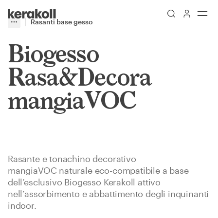
Skip to main content
Go to Homepage
Rasanti base gesso
More
Toggle menu
Biogesso
Rasa&Decora
mangiaVOC
Rasante e tonachino decorativo
mangiaVOC naturale eco-compatibile a base
dell’esclusivo Biogesso Kerakoll attivo
nell’assorbimento e abbattimento degli inquinanti
indoor.