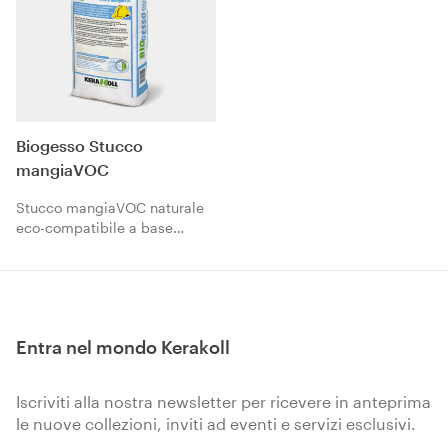
Biogesso Stucco
mangiaVOC
Stucco mangiaVOC naturale
eco-compatibile a base
dell’esclusivo
Biogesso Kerakoll per
stuccature e rasature di lastre
in cartongesso. Attivo
nell’assorbimento e
Entra nel mondo Kerakoll
abbattimento degli inquinanti
indoor.
Iscriviti alla nostra newsletter per ricevere in anteprima
le nuove collezioni, inviti ad eventi e servizi esclusivi.