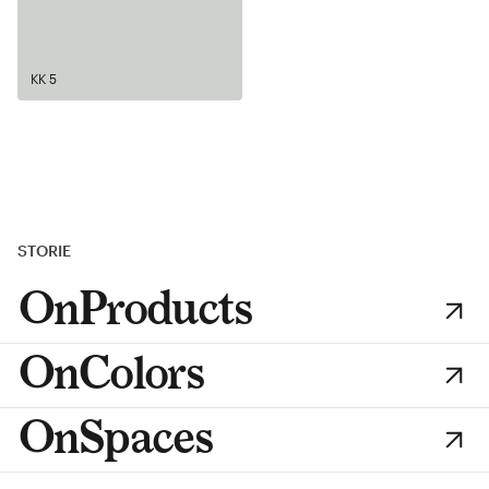
KK 5
STORIE
OnProducts
OnColors
OnSpaces