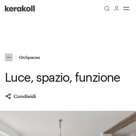
Skip to main content
Go to Homepage
OnSpaces
More
Toggle menu
Luce, spazio, funzione
Condividi