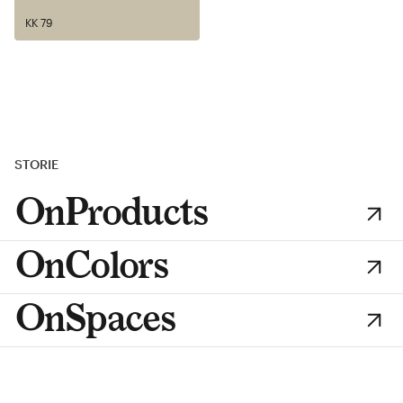
KK 79
STORIE
OnProducts
OnColors
OnSpaces