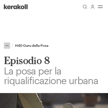
Skip to main content
Go to Homepage
H40 Guru della Posa
More
Toggle menu
Episodio 8
La posa per la
riqualificazione urbana