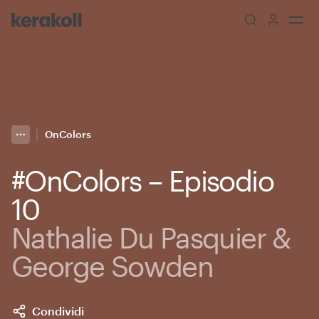
Skip to main content
Go to Homepage
OnColors
More
Toggle menu
#OnColors – Episodio
10
Nathalie Du Pasquier &
George Sowden
Condividi