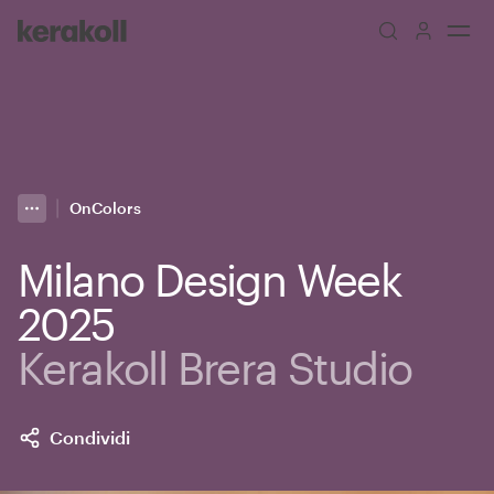
Skip to main content
Go to Homepage
OnColors
More
Toggle menu
Milano Design Week
2025
Kerakoll Brera Studio
Condividi