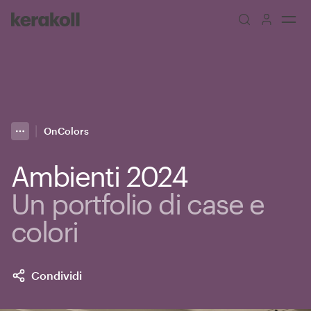
Skip to main content
Go to Homepage
OnColors
More
Toggle menu
Ambienti 2024
Un portfolio di case e
colori
Condividi