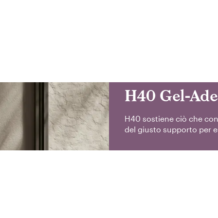
H40 Gel-Ade
H40 sostiene ciò che con
del giusto supporto per e