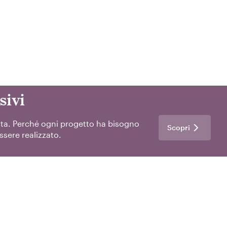
sivi
ta. Perché ogni progetto ha bisogno
Scopri
ssere realizzato.