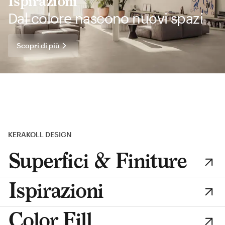
Ispirazioni
Dal colore nascono nuovi spazi
Scopri di più
KERAKOLL DESIGN
Superfici & Finiture
Ispirazioni
Color Fill