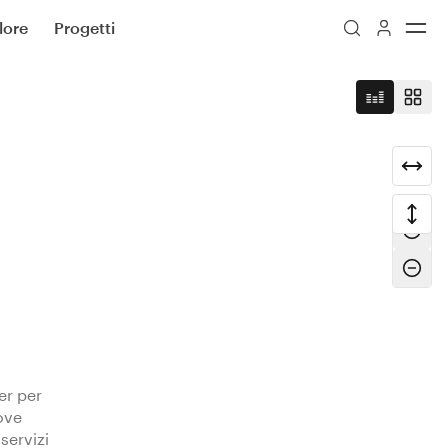
lore
Progetti
ter per
Iscriviti
ove
 servizi