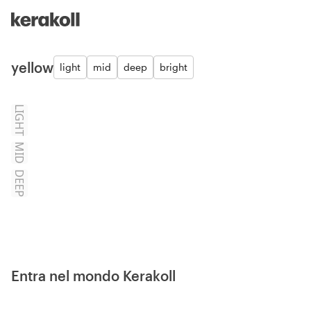
Skip to main content
Go to Homepage
yellow
light
mid
deep
bright
LIGHT
MID
DEEP
Entra nel mondo Kerakoll