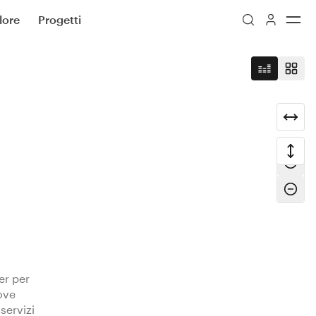
lore
Progetti
ter per
Iscriviti
ove
 servizi