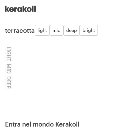
Skip to main content
Go to Homepage
terracotta
light
mid
deep
bright
LIGHT
MID
DEEP
Entra nel mondo Kerakoll