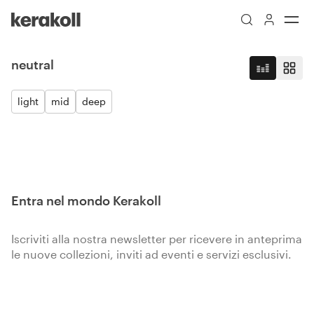
Skip to main content
Go to Homepage
neutral
light
mid
deep
Pizzica per zoommare
Entra nel mondo Kerakoll
Iscriviti alla nostra newsletter per ricevere in anteprima
le nuove collezioni, inviti ad eventi e servizi esclusivi.
Iscriviti