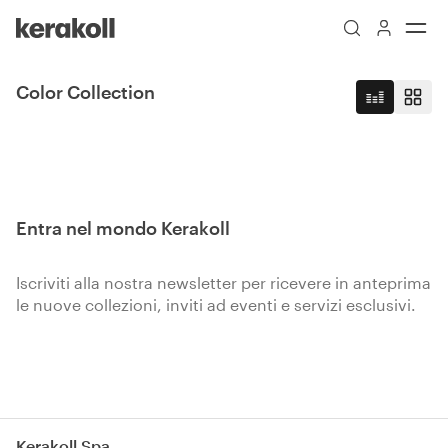
Skip to main content
Go to Homepage
Color Collection
Pizzica per zoommare
Entra nel mondo Kerakoll
Iscriviti alla nostra newsletter per ricevere in anteprima
le nuove collezioni, inviti ad eventi e servizi esclusivi.
Iscriviti
Kerakoll Spa